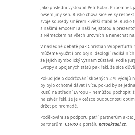
Jako poslední vystoupil Petr Kolář. Připomněl,
ovšem jiný sen. Rusko chová sice velký respek
svoje sousedy směrem k větší stabilitě, Rusko
s našimi emocemi a naší nejistotou a prezentov
s Německem na všech úrovních a nenechat naše
V následné debatě pak Christian Wipperfürth mi
můžeme využít i pro boj s ideologií radikálníc
že jejich symbolický význam zůstává. Podle Jü
Evropy a Spojených států pak řekl, že sice dů
Pokud jde o dodržování slíbených 2 % výdajů
by bylo ochotné dávat i více, pokud by se jedn
Rusů na střední Evropu – nemůžou pochopit, 
na závěr řekl, že je v otázce budoucnosti opti
držet po hromadě.
Poděkování za podporu patří partnerům akce: 
partnerům:
CEVRO
a portálu
natoaktual.cz
.