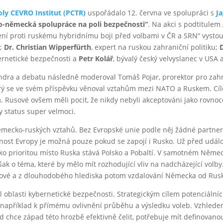
oly CEVRO Institut (PCTR)
uspořádalo 12. června ve spolupráci s
J
o-německá spolupráce na poli bezpečnosti“
. Na akci s podtitulem
ní proti ruskému hybridnímu boji před volbami v ČR a SRN“ vystou
O;
Dr. Christian Wipperfürth
, expert na ruskou zahraniční politiku;
D
ernetické bezpečnosti a
Petr Kolář
, bývalý český velvyslanec v USA 
ndra a debatu následně moderoval Tomáš Pojar, prorektor pro zahra
erý se ve svém příspěvku věnoval vztahům mezi NATO a Ruskem. Cí
. Rusové ovšem měli pocit, že nikdy nebyli akceptováni jako rovnoc
y status super velmoci.
 německo-ruských vztahů. Bez Evropské unie podle něj žádné part
nost Evropy je možná pouze pokud se zapojí i Rusko. Už před udá
o prioritou místo Ruska stává Polsko a Pobaltí. V samotném Něme
však o téma, které by mělo mít rozhodující vliv na nadcházející vo
elové a z dlouhodobého hlediska potom vzdalování Německa od Rus
 oblasti kybernetické bezpečnosti. Strategickým cílem potenciálníc
například k přímému ovlivnění průběhu a výsledku voleb. Vzhledem 
ud chce západ této hrozbě efektivně čelit, potřebuje mít definovano