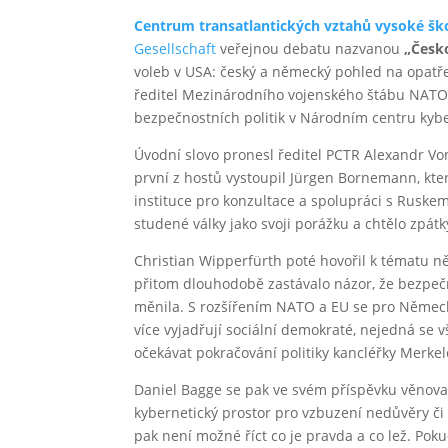
Centrum transatlantických vztahů vysoké šk
Gesellschaft
veřejnou debatu nazvanou
„Česk
voleb v USA: český a německý pohled na opatře
ředitel Mezinárodního vojenského štábu NAT
bezpečnostních politik v Národním centru kyb
Úvodní slovo pronesl ředitel PCTR Alexandr Vo
první z hostů vystoupil Jürgen Bornemann, kt
instituce pro konzultace a spolupráci s Ruskem
studené války jako svoji porážku a chtělo zpátk
Christian Wipperfürth poté hovořil k tématu
přitom dlouhodobě zastávalo názor, že bezpeč
měnila. S rozšířením NATO a EU se pro Německ
více vyjadřují sociální demokraté, nejedná se 
očekávat pokračování politiky kancléřky Merk
Daniel Bagge se pak ve svém příspěvku věnoval
kybernetický prostor pro vzbuzení nedůvěry či 
pak není možné říct co je pravda a co lež. Pok