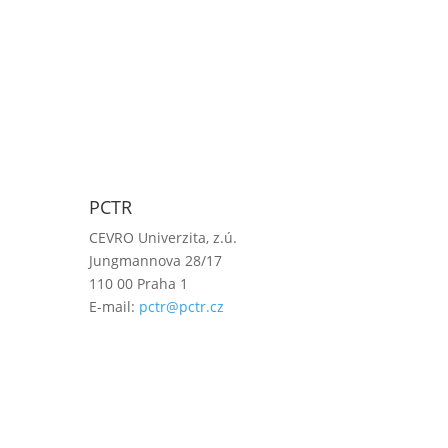
PCTR
CEVRO Univerzita, z.ú.
Jungmannova 28/17
110 00 Praha 1
E-mail:
pctr@pctr.cz