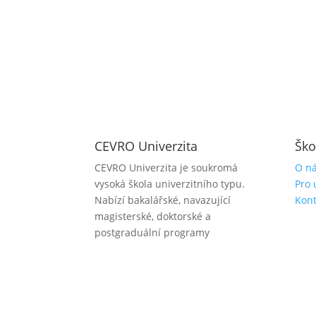
CEVRO Univerzita
Ško
CEVRO Univerzita je soukromá
O n
vysoká škola univerzitního typu.
Pro 
Nabízí bakalářské, navazující
Kont
magisterské, doktorské a
postgraduální programy