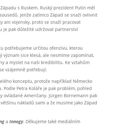
tví Západu s Ruskem. Ruský prezident Putin měl
sousedů. Jenže zatímco Západ se snaží ovlivnit
 ani vojensky, proto se snaží pracovat
u je pak důležité udržovat partnerství
etu potřebujeme určitou ofenzívu, kterou
ický význam sice klesá, ale nesmíme zapomínat,
y a myslet na naši kredibilitu. Ke vztahům
 se vzájemně potřebují.
celého konceptu, protože například Německo
u. Podle Petra Koláře je pak problém, pohled
tky ovládané Američany. Jürgen Bornemann pak
it většinu nákladů sami a že musíme jako Západ
ung
a
Innogy
. Děkujeme také mediálním