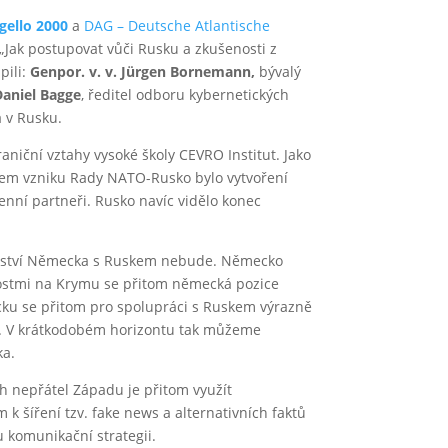
agello 2000
a
DAG – Deutsche Atlantische
 „Jak postupovat vůči Rusku a zkušenosti z
pili:
Genpor. v. v. Jürgen Bornemann,
bývalý
aniel Bagge
, ředitel odboru kybernetických
a v Rusku.
niční vztahy vysoké školy CEVRO Institut. Jako
lem vzniku Rady NATO-Rusko bylo vytvoření
enní partneři. Rusko navíc vidělo konec
nerství Německa s Ruskem nebude. Německo
lostmi na Krymu se přitom německá pozice
cku se přitom pro spolupráci s Ruskem výrazně
lby. V krátkodobém horizontu tak můžeme
ka.
h nepřátel Západu je přitom využít
k šíření tzv. fake news a alternativních faktů
u komunikační strategii.