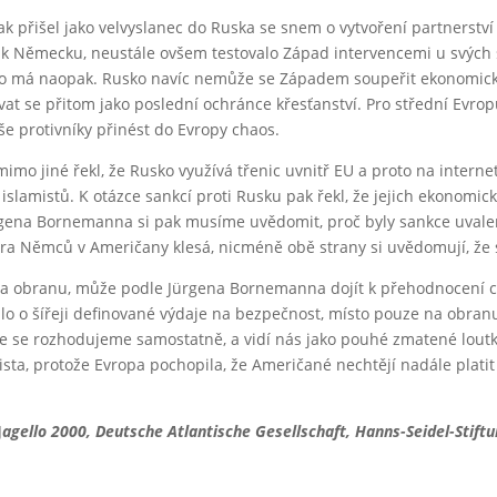
 jak přišel jako velvyslanec do Ruska se snem o vytvoření partners
t k Německu, neustále ovšem testovalo Západ intervencemi u svých 
 to má naopak. Rusko navíc nemůže se Západem soupeřit ekonomicky
at se přitom jako poslední ochránce křesťanství. Pro střední Evrop
 protivníky přinést do Evropy chaos.
mo jiné řekl, že Rusko využívá třenic uvnitř EU a proto na intern
h islamistů. K otázce sankcí proti Rusku pak řekl, že jejich ekonom
rgena Bornemanna si pak musíme uvědomit, proč byly sankce uvalen
věra Němců v Američany klesá, nicméně obě strany si uvědomují, že
 na obranu, může podle Jürgena Bornemanna dojít k přehodnocení 
alo o šířeji definované výdaje na bezpečnost, místo pouze na obran
že se rozhodujeme samostatně, a vidí nás jako pouhé zmatené lou
mista, protože Evropa pochopila, že Američané nechtějí nadále plat
J
agello 2000, Deutsche Atlantische Gesellschaft, Hanns-Seidel-Stift