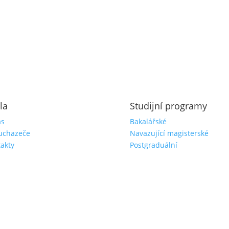
la
Studijní programy
ás
Bakalářské
uchazeče
Navazující magisterské
akty
Postgraduální