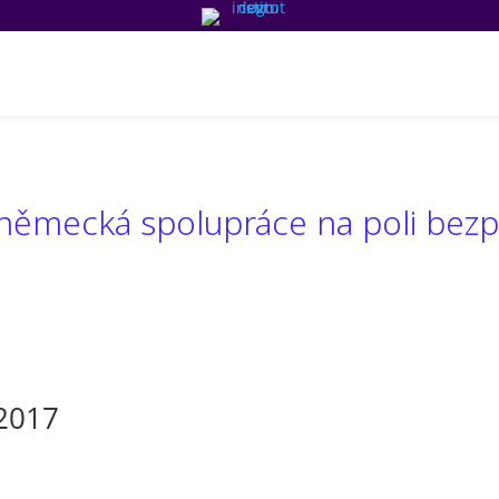
Média a publikace
Tým PCTR
Partneři
O nás
E
německá spolupráce na poli bezp
.2017