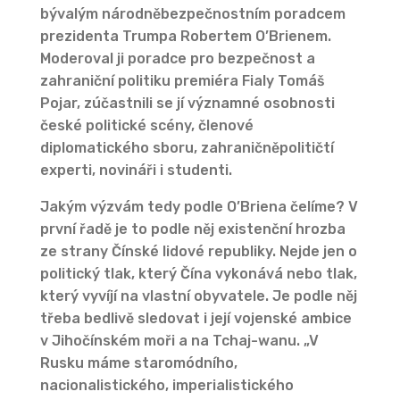
bývalým národněbezpečnostním poradcem
prezidenta Trumpa Robertem O’Brienem.
Moderoval ji poradce pro bezpečnost a
zahraniční politiku premiéra Fialy Tomáš
Pojar, zúčastnili se jí významné osobnosti
české politické scény, členové
diplomatického sboru, zahraničněpolitičtí
experti, novináři i studenti.
Jakým výzvám tedy podle O’Briena čelíme? V
první řadě je to podle něj existenční hrozba
ze strany Čínské lidové republiky. Nejde jen o
politický tlak, který Čína vykonává nebo tlak,
který vyvíjí na vlastní obyvatele. Je podle něj
třeba bedlivě sledovat i její vojenské ambice
v Jihočínském moři a na Tchaj-wanu. „V
Rusku máme staromódního,
nacionalistického, imperialistického