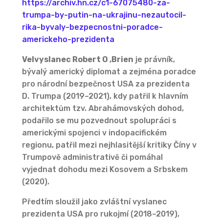
https://archiv.hn.cz/c1-67075480-za-
trumpa-by-putin-na-ukrajinu-nezautocil-
rika-byvaly-bezpecnostni-poradce-
americkeho-prezidenta
Velvyslanec Robert O ‚Brien
je právník,
bývalý americký diplomat a zejména poradce
pro národní bezpečnost USA za prezidenta
D. Trumpa (2019–2021), kdy patřil k hlavním
architektům tzv. Abrahámovských dohod,
podařilo se mu pozvednout spolupráci s
americkými spojenci v indopacifickém
regionu, patřil mezi nejhlasitější kritiky Číny v
Trumpově administrativě či pomáhal
vyjednat dohodu mezi Kosovem a Srbskem
(2020).
Předtím sloužil jako zvláštní vyslanec
prezidenta USA pro rukojmí (2018–2019),