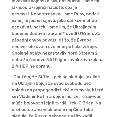
invazivní vojenské síly, naslouchali jsme mu,
jak jsou Ukrajinci nacisté, což je
nesmysl. Neodstrašovali jsme Rusy, nedali
jsme jim jasně najevo, jaké sankce mohou
očekávat, neřekli jsme jim, že Ukrajincům
budeme dodávat zbraně,“ uvedl O’Brien. Za
zásadní chyby považuje i to, že Evropa
nediversifikovala své energetické zdroje,
Spojené státy nezastavily Nord Stream 2,
nebo že členové NATO ignorovali závazek na
2 % HDP na obranu.
„Doufám, že Si Ťin – pching sleduje, jak lidé
na Ukrajině bojují za svou svobodu bez
ohledu na propagandistické nesmysly, které
šíří Vladimír Putin a dojde mu, že Tchaj-wan
může bojovat stejně tvrdě“, řekl O’Brien. Na
druhou stranu však podle něj Čína také
sleduje, že Rusko nakonec z války kvůli