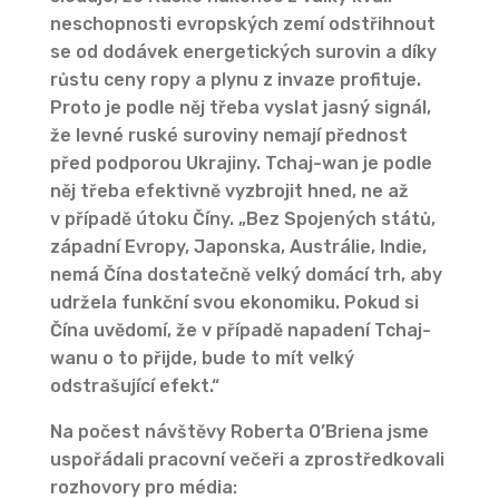
neschopnosti evropských zemí odstřihnout
se od dodávek energetických surovin a díky
růstu ceny ropy a plynu z invaze profituje.
Proto je podle něj třeba vyslat jasný signál,
že levné ruské suroviny nemají přednost
před podporou Ukrajiny. Tchaj-wan je podle
něj třeba efektivně vyzbrojit hned, ne až
v případě útoku Číny. „Bez Spojených států,
západní Evropy, Japonska, Austrálie, Indie,
nemá Čína dostatečně velký domácí trh, aby
udržela funkční svou ekonomiku. Pokud si
Čína uvědomí, že v případě napadení Tchaj-
wanu o to přijde, bude to mít velký
odstrašující efekt.“
Na počest návštěvy Roberta O’Briena jsme
uspořádali pracovní večeři a zprostředkovali
rozhovory pro média: