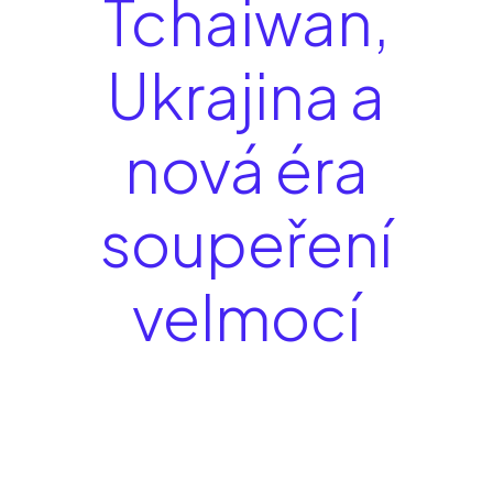
Tchaiwan,
Ukrajina a
nová éra
soupeření
velmocí