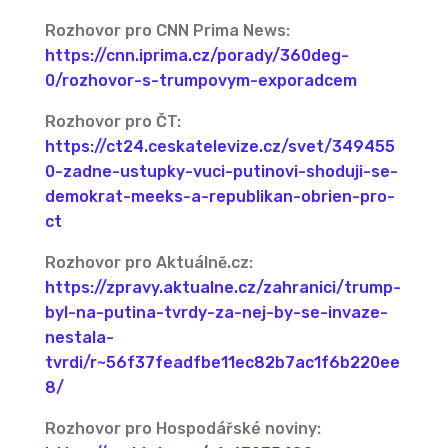
Rozhovor pro CNN Prima News:
https://cnn.iprima.cz/porady/360deg-
0/rozhovor-s-trumpovym-exporadcem
Rozhovor pro ČT:
https://ct24.ceskatelevize.cz/svet/349455
0-zadne-ustupky-vuci-putinovi-shoduji-se-
demokrat-meeks-a-republikan-obrien-pro-
ct
Rozhovor pro Aktuálně.cz:
https://zpravy.aktualne.cz/zahranici/trump-
byl-na-putina-tvrdy-za-nej-by-se-invaze-
nestala-
tvrdi/r~56f37feadfbe11ec82b7ac1f6b220ee
8/
Rozhovor pro Hospodářské noviny: