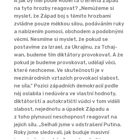
A jak by měl podle Roberta O’Briena Západ
na tyto hrozby reagovat? „Nemůžeme si
myslet, že Západ boj s těmito hrozbami
zvládne pouze měkkou silou, podáváním ruky
a nabízením pomoci, obchodem a podobnými
věcmi. Nesmíme si myslet, že pokud se
postavíme za Izrael, za Ukrajinu, za Tchaj-
wan, budeme tím diktátory provokovat. A že
pokud je budeme provokovat, udělají věci,
které nechceme. Ve skutečnosti je v
mezinárodních vztazích provokací slabost,
ne síla.“ Pozici západních demokracií podle
něj oslabila i nedůvěra ve vlastní hodnoty,
diktátorští a autokratičtí vůdci v tom viděli
slabost, nejednotu a úpadek Západu a
z toho plynoucí neschopnost reagovat na
jejich sílu. „Selhali jsme v odstrašení Putina.
Roky jsme sledovali, jak buduje masivní