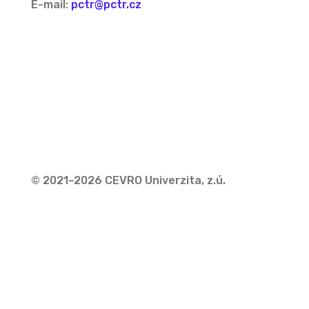
E-mail:
pctr@pctr.cz
© 2021–2026 CEVRO Univerzita, z.ú.
Zásady ochrany osobních údajů
Zásady cookies