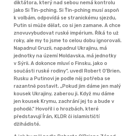
diktátora, který nad sebou nemá kontrolu
jako Si Ťin-pching. Si Ťin-pching musí aspoň
k volbám, odpovídá se stranickému sjezdu,
Putin si může dělat, co si jen zamane. A chce
znovuvybudovat ruské impérium. Říká to už
roky, ale my to jsme to celou dobu ignorovali.
Napadnul Gruzii, napadnul Ukrajinu, má
jednotky na území Moldavska, má jednotky
v Sýrii. A dokonce mluví o Finsku, jako o
součásti ruské rodiny“, uvedl Robert O’Brien.
Rusku a Putinovi je podle něj potřeba se
razantně postavit. „Pokud jim dáme jen malý
kousek Ukrajiny, zaberou ji. Když mu dáme
jen kousek Krymu, zachrání jej to a bude v
pohodě.“ Hovořil i o hrozbách, které
představují Írán, KLDR či islamističtí
džihádisté.