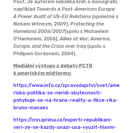
Post. Je autorem několika knih a monografií,
například
Towards a Post-American Europe:
A Power Audit of US-EU Relations
(společně s
Nickem Witneym, 2009);
Protecting the
Homeland 2006/2007
(spolu s Michaelem
O’Hanlonem, 2006);
Allies at War: America,
Europe, and the Crisis over Iraq
(spolu s
Philipem Gordonem, 2004).
Mediální výstupy z debaty PCTR
k americkým midterms:
https://www.info.cz/zpravodajstvi/svet/ame
ricka-politika-se-neridi-skutecnosti-
pohybuje-se-na-hrane-reality-a-fikce-rika-
bruno-macaes
https://cnn.iprima.cz/experti-republikani-
veri-ze-se-kazdy-snazi-usa-vyuzit-hlavni-