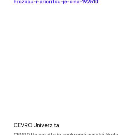
hrozbou-i-prioritou-je-cina-192510
CEVRO Univerzita
CEVRO Univerzita je soukromá vysoká škola