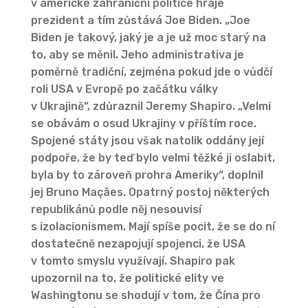
v americké zahraniční politice hraje
prezident a tím zůstává Joe Biden. „Joe
Biden je takový, jaký je a je už moc starý na
to, aby se měnil. Jeho administrativa je
poměrně tradiční, zejména pokud jde o vůdčí
roli USA v Evropě po začátku války
v Ukrajině“, zdůraznil Jeremy Shapiro. „Velmi
se obávám o osud Ukrajiny v příštím roce.
Spojené státy jsou však natolik oddány její
podpoře, že by teď bylo velmi těžké ji oslabit,
byla by to zároveň prohra Ameriky“, doplnil
jej Bruno Maçães. Opatrný postoj některých
republikánů podle něj nesouvisí
s izolacionismem. Mají spíše pocit, že se do ní
dostatečně nezapojují spojenci, že USA
v tomto smyslu využívají. Shapiro pak
upozornil na to, že politické elity ve
Washingtonu se shodují v tom, že Čína pro