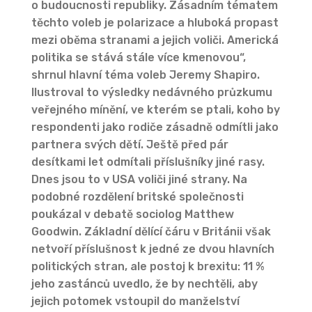
o budoucnosti republiky. Zásadním tématem
těchto voleb je polarizace a hluboká propast
mezi oběma stranami a jejich voliči. Americká
politika se stává stále více kmenovou“,
shrnul hlavní téma voleb Jeremy Shapiro.
Ilustroval to výsledky nedávného průzkumu
veřejného mínění, ve kterém se ptali, koho by
respondenti jako rodiče zásadně odmítli jako
partnera svých dětí. Ještě před pár
desítkami let odmítali příslušníky jiné rasy.
Dnes jsou to v USA voliči jiné strany. Na
podobné rozdělení britské společnosti
poukázal v debatě sociolog Matthew
Goodwin. Základní dělící čáru v Británii však
netvoří příslušnost k jedné ze dvou hlavních
politických stran, ale postoj k brexitu: 11 %
jeho zastánců uvedlo, že by nechtěli, aby
jejich potomek vstoupil do manželství