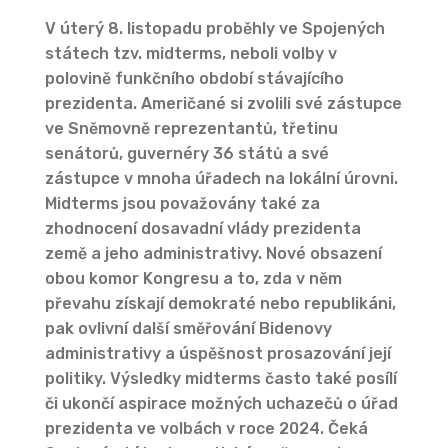
V úterý 8. listopadu proběhly ve Spojených
státech tzv. midterms, neboli volby v
polovině funkčního období stávajícího
prezidenta. Američané si zvolili své zástupce
ve Sněmovně reprezentantů, třetinu
senátorů, guvernéry 36 států a své
zástupce v mnoha úřadech na lokální úrovni.
Midterms jsou považovány také za
zhodnocení dosavadní vlády prezidenta
země a jeho administrativy. Nové obsazení
obou komor Kongresu a to, zda v něm
převahu získají demokraté nebo republikáni,
pak ovlivní další směřování Bidenovy
administrativy a úspěšnost prosazování její
politiky. Výsledky midterms často také posílí
či ukončí aspirace možných uchazečů o úřad
prezidenta ve volbách v roce 2024. Čeká