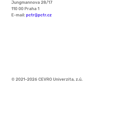
Jungmannova 28/17
110 00 Praha 1
E-mail:
pctr@pctr.cz
© 2021–2026 CEVRO Univerzita, z.ú.
Zásady ochrany osobních údajů
Zásady cookies