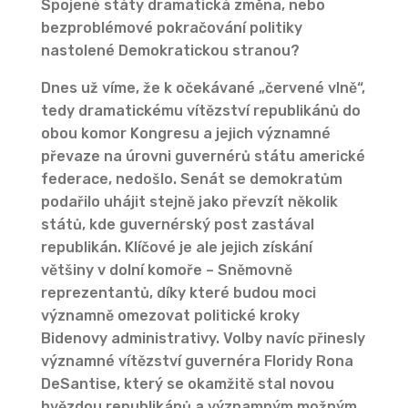
Spojené státy dramatická změna, nebo
bezproblémové pokračování politiky
nastolené Demokratickou stranou?
Dnes už víme, že k očekávané „červené vlně“,
tedy dramatickému vítězství republikánů do
obou komor Kongresu a jejich významné
převaze na úrovni guvernérů státu americké
federace, nedošlo. Senát se demokratům
podařilo uhájit stejně jako převzít několik
států, kde guvernérský post zastával
republikán. Klíčové je ale jejich získání
většiny v dolní komoře – Sněmovně
reprezentantů, díky které budou moci
významně omezovat politické kroky
Bidenovy administrativy. Volby navíc přinesly
významné vítězství guvernéra Floridy Rona
DeSantise, který se okamžitě stal novou
hvězdou republikánů a významným možným