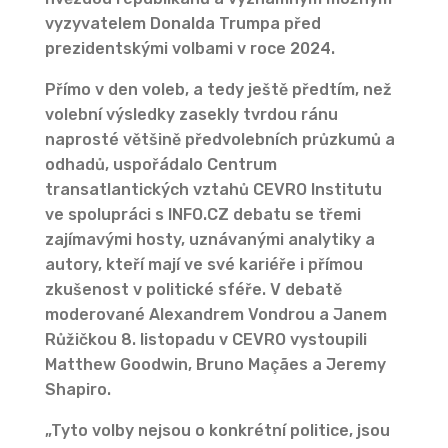
vyzyvatelem Donalda Trumpa před
prezidentskými volbami v roce 2024.
Přímo v den voleb, a tedy ještě předtím, než
volební výsledky zasekly tvrdou ránu
naprosté většině předvolebních průzkumů a
odhadů, uspořádalo Centrum
transatlantických vztahů CEVRO Institutu
ve spolupráci s INFO.CZ debatu se třemi
zajímavými hosty, uznávanými analytiky a
autory, kteří mají ve své kariéře i přímou
zkušenost v politické sféře. V debatě
moderované Alexandrem Vondrou a Janem
Růžičkou 8. listopadu v CEVRO vystoupili
Matthew Goodwin, Bruno Maçães a Jeremy
Shapiro.
„Tyto volby nejsou o konkrétní politice, jsou