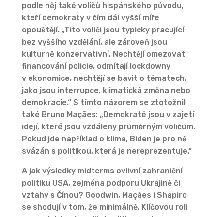
podle něj také voličů hispánského původu,
kteří demokraty v čím dál vyšší míře
opouštějí. „Tito voliči jsou typicky pracující
bez vyššího vzdělání, ale zároveň jsou
kulturně konzervativní. Nechtějí omezovat
financování policie, odmítají lockdowny
v ekonomice, nechtějí se bavit o tématech,
jako jsou interrupce, klimatická změna nebo
demokracie.“ S tímto názorem se ztotožnil
také Bruno Maçães: „Demokraté jsou v zajetí
idejí, které jsou vzdáleny průměrným voličům.
Pokud jde například o klima, Biden je pro ně
svázán s politikou, která je nereprezentuje.“
A jak výsledky midterms ovlivní zahraniční
politiku USA, zejména podporu Ukrajině či
vztahy s Čínou? Goodwin, Maçães i Shapiro
se shodují v tom, že minimálně. Klíčovou roli