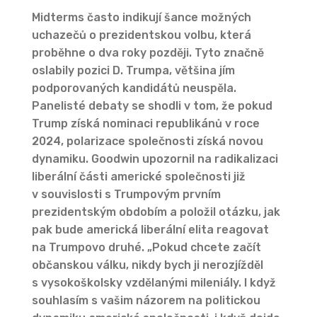
Midterms často indikují šance možných
uchazečů o prezidentskou volbu, která
proběhne o dva roky později. Tyto značně
oslabily pozici D. Trumpa, většina jím
podporovaných kandidátů neuspěla.
Panelisté debaty se shodli v tom, že pokud
Trump získá nominaci republikánů v roce
2024, polarizace společnosti získá novou
dynamiku. Goodwin upozornil na radikalizaci
liberální části americké společnosti již
v souvislosti s Trumpovým prvním
prezidentským obdobím a položil otázku, jak
pak bude americká liberální elita reagovat
na Trumpovo druhé. „Pokud chcete začít
občanskou válku, nikdy bych ji nerozjížděl
s vysokoškolsky vzdělanými mileniály. I když
souhlasím s vašim názorem na politickou