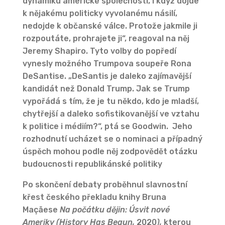
dynamiku americké společnosti, i když dojde
k nějakému politicky vyvolanému násilí,
nedojde k občanské válce. Protože jakmile ji
rozpoutáte, prohrajete ji“, reagoval na něj
Jeremy Shapiro. Tyto volby do popředí
vynesly možného Trumpova soupeře Rona
DeSantise. „DeSantis je daleko zajímavější
kandidát než Donald Trump. Jak se Trump
vypořádá s tím, že je tu někdo, kdo je mladší,
chytřejší a daleko sofistikovanější ve vztahu
k politice i médiím?“, ptá se Goodwin. Jeho
rozhodnutí ucházet se o nominaci a případný
úspěch mohou podle něj zodpovědět otázku
budoucnosti republikánské politiky
Po skončení debaty proběhnul slavnostní
křest českého překladu knihy Bruna
Maçãese
Na počátku dějin: Úsvit nové
Ameriky (History Has Begun,
2020
),
kterou