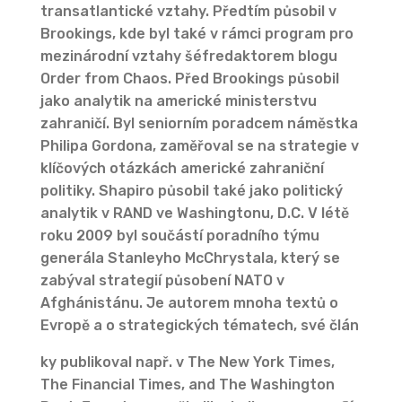
transatlantické vztahy. Předtím působil v
Brookings, kde byl také v rámci program pro
mezinárodní vztahy šéfredaktorem blogu
Order from Chaos. Před Brookings působil
jako analytik na americké ministerstvu
zahraničí. Byl seniorním poradcem náměstka
Philipa Gordona, zaměřoval se na strategie v
klíčových otázkách americké zahraniční
politiky. Shapiro působil také jako politický
analytik v RAND ve Washingtonu, D.C. V létě
roku 2009 byl součástí poradního týmu
generála Stanleyho McChrystala, který se
zabýval strategií působení NATO v
Afghánistánu. Je autorem mnoha textů o
Evropě a o strategických tématech, své člán
ky publikoval např. v The New York Times,
The Financial Times, and The Washington