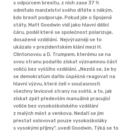
s odpůrcem brexitu, z nich zase 37 %
odmítalo manželství svého dítěte s někým,
kdo brexit podporuje. Pokud jde o Spojené
státy, Matt Goodwin vidí jako hlavní dělící
čáru, podél které se společnost polarizuje,
dosažené vzdělání. Nejvýrazněji se to
ukázalo v prezidentském klání mezi H.
Clintonovou a D. Trumpem, kterému se na
svou stranu podařilo získat významnou část
voličů bez vyššího vzdělání. „Nezdá se, že by
se demokratům dařilo úspěšně reagovat na
hlavní výzvu, které čelí v současnosti
všechny levicové strany na světě, a to, jak
získat zpět především manuálně pracující
voliče bez vysokoškolského vzdělání
z malých měst a venkova. Nedaří se jim
přestat oslovovat pouze vysokoškoláky
s vysokými příjmy“, uvedl Goodwin. Týká se to