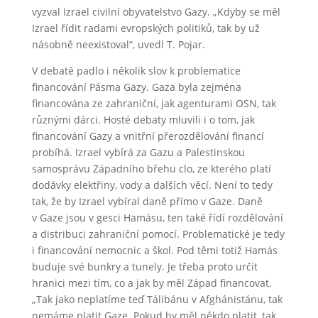
vyzval Izrael civilní obyvatelstvo Gazy. „Kdyby se měl
Izrael řídit radami evropských politiků, tak by už
násobně neexistoval“, uvedl T. Pojar.
V debatě padlo i několik slov k problematice
financování Pásma Gazy. Gaza byla zejména
financována ze zahraniční, jak agenturami OSN, tak
různými dárci. Hosté debaty mluvili i o tom, jak
financování Gazy a vnitřní přerozdělování financí
probíhá. Izrael vybírá za Gazu a Palestinskou
samosprávu Západního břehu clo, ze kterého platí
dodávky elektřiny, vody a dalších věcí. Není to tedy
tak, že by Izrael vybíral daně přímo v Gaze. Daně
v Gaze jsou v gesci Hamásu, ten také řídí rozdělování
a distribuci zahraniční pomocí. Problematické je tedy
i financování nemocnic a škol. Pod těmi totiž Hamás
buduje své bunkry a tunely. Je třeba proto určit
hranici mezi tím, co a jak by měl Západ financovat.
„Tak jako neplatíme teď Tálibánu v Afghánistánu, tak
nemáme platit Gaze. Pokud by měl někdo platit, tak