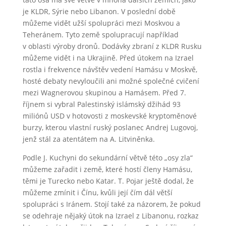
je KLDR, Sýrie nebo Libanon. V poslední době
můžeme vidět užší spolupráci mezi Moskvou a
Teheránem. Tyto země spolupracují například
v oblasti výroby dronů. Dodávky zbraní z KLDR Rusku
můžeme vidět i na Ukrajině. Před útokem na Izrael
rostla i frekvence návštěv vedení Hamásu v Moskvě,
hosté debaty nevyloučili ani možné společné cvičení
mezi Wagnerovou skupinou a Hamásem. Před 7.
říjnem si vybral Palestinský islámský džihád 93
miliónů USD v hotovosti z moskevské kryptoměnové
burzy, kterou vlastní ruský poslanec Andrej Lugovoj,
jenž stál za atentátem na A. Litviněnka.
Podle J. Kuchyni do sekundární větvě této „osy zla“
můžeme zařadit i země, které hostí členy Hamásu,
těmi je Turecko nebo Katar. T. Pojar ještě dodal, že
můžeme zmínit i Čínu, kvůli její čím dál větší
spolupráci s Iránem. Stojí také za názorem, že pokud
se odehraje nějaký útok na Izrael z Libanonu, rozkaz