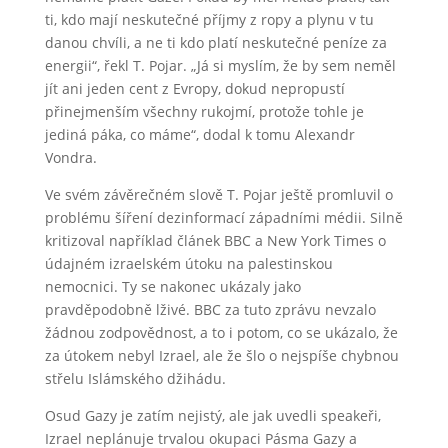
ti, kdo mají neskutečné příjmy z ropy a plynu v tu
danou chvíli, a ne ti kdo platí neskutečné peníze za
energii“, řekl T. Pojar. „Já si myslím, že by sem neměl
jít ani jeden cent z Evropy, dokud nepropustí
přinejmenším všechny rukojmí, protože tohle je
jediná páka, co máme“, dodal k tomu Alexandr
Vondra.
Ve svém závěrečném slově T. Pojar ještě promluvil o
problému šíření dezinformací západními médii. Silně
kritizoval například článek BBC a New York Times o
údajném izraelském útoku na palestinskou
nemocnici. Ty se nakonec ukázaly jako
pravděpodobně lživé. BBC za tuto zprávu nevzalo
žádnou zodpovědnost, a to i potom, co se ukázalo, že
za útokem nebyl Izrael, ale že šlo o nejspíše chybnou
střelu Islámského džihádu.
Osud Gazy je zatím nejistý, ale jak uvedli speakeři,
Izrael neplánuje trvalou okupaci Pásma Gazy a