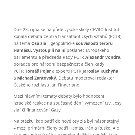
Dne 23. října se na půdě vysoké školy CEVRO Institut
konala debata Centra transatlantických vztahů (PCTR)
na téma
Osa zla
– geopolitické
souvislosti teroru
Hamásu. Vystoupili na ní
poslanec Evropského
parlamentu a předseda Rady PCTR
Alexandr Vondra
,
poradce pro národní bezpečnost a člen Rady
PCTR
Tomáš Pojar
a experti PCTR
Jaroslav Kuchyňa
a
Michael Žantovský
. Debatu moderoval redaktor
Českého rozhlasu Jan Fingerland,.
Mezi hlavními tématy debaty bylo hodnocení
izraelské reakce na současné dění, vymezení tzv. „osy
zla“ či financování Gazy.
Na otázku, kdo patří do nové osy zla byl názor stejný
– mezi primární členy patří Hamás, Irán a Rusko. Ale
tato osa má své větve v mnoha dalších zemích, jako