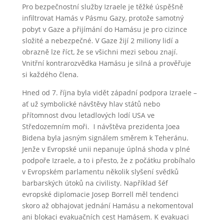
Pro bezpečnostní služby Izraele je těžké úspěšně
infiltrovat Hamás v Pásmu Gazy, protože samotný
pobyt v Gaze a přijímání do Hamásu je pro cizince
složité a nebezpečné. V Gaze žijí 2 miliony lidí a
obrazně lze říct, že se všichni mezi sebou znají.
Vnitřní kontrarozvědka Hamásu je silná a prověřuje
si každého člena.
Hned od 7. října byla vidět západní podpora Izraele –
ať už symbolické návštěvy hlav států nebo
přítomnost dvou letadlových lodí USA ve
Středozemním moři. I návštěva prezidenta Joea
Bidena byla jasným signálem směrem k Teheránu.
Jenže v Evropské unii nepanuje úplná shoda v plné
podpoře Izraele, a to i přesto, že z počátku probíhalo
v Evropském parlamentu několik slyšení svědků
barbarských útoků na civilisty. Například šéf
evropské diplomacie Josep Borrell měl tendenci
skoro až obhajovat jednání Hamásu a nekomentoval
ani blokaci evakuačních cest Hamásem. K evakuaci