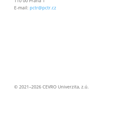
110 00 Praha 1
E-mail:
pctr@pctr.cz
© 2021–2026 CEVRO Univerzita, z.ú.
Zásady ochrany osobních údajů
Zásady cookies