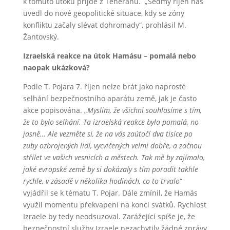
k tomuto útoku přijde z Teheránu. „Sedmý říjen nás
uvedl do nové geopolitické situace, kdy se zóny
konfliktu začaly slévat dohromady“, prohlásil M.
Žantovský.
Izraelská reakce na útok Hamásu – pomalá nebo
naopak ukázková?
Podle T. Pojara 7. říjen nelze brát jako naprosté
selhání bezpečnostního aparátu země, jak je často
akce popisována. „
Myslím, že všichni souhlasíme s tím,
že to bylo selhání. Ta izraelská reakce byla pomalá, no
jasně… Ale vezměte si, že na vás zaútočí dva tisíce po
zuby ozbrojených lidí, vycvičených velmi dobře, a začnou
střílet ve vašich vesnicích a městech. Tak mě by zajímalo,
jaké evropské země by si dokázaly s tím poradit takhle
rychle, v zásadě v několika hodinách, co to trvalo
“
vyjádřil se k tématu T. Pojar. Dále zmínil, že Hamás
využil momentu překvapení na konci svátků. Rychlost
Izraele by tedy neodsuzoval. Zarážející spíše je, že
bezpečnostní služby Izraele nezachytily žádné zprávy