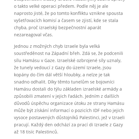
o takto velké operaci předem. Podle něj je ale
naprosto jisté, že po tomto konfliktu vznikne spousta
vyšetřovacích komisí a časem se zjistí, kde se stala
chyba, proč izraelský bezpečnostní aparát
nezareagoval včas.
Jednou z možných chyb Izraele byla velká
soustředěnost na Západní břeh. Zdá se, že podcenili
sílu Hamásu v Gaze. Izraelské ozbrojené síly uznaly,
že tunely vedoucí z Gazy do území Izraele, jsou
kopány do čím dál větší hloubky, a nelze je tak
snadno odhalit. Díky těmto tunelům se bojovníci
Hamásu dostali do týlu základen izraelské armády a
způsobili zmatení v jejich řadách. Jedním z dalších
důvodů úspěchu organizace útoku ze strany Hamásu
může být získání informací o pozicích IDF nebo jejich
vysoce postavených důstojníků Palestinci, jež v Izraeli
pracují. Každý den odchází za prací di Izraele z Gazy
až 18 tisíc Palestinců.