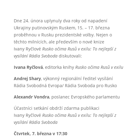
Dne 24. února uplynuly dva roky od napadení
Ukrajiny putinovským Ruskem, 15. – 17. března
proběhnou v Rusku prezidentské volby. Nejen o
těchto milnících, ale především o nové knize
Ivany Ryčlové
Rusko očima Rusů v exilu: To nejlepší z
vysílání Rádia Svoboda
diskutovali:
Ivana Ryčlová
, editorka knihy
Rusko očima Rusů v exilu
Andrej Shary
, výkonný regionální ředitel vysílání
Rádia Svobodná Evropa/ Rádia Svoboda pro Rusko
Alexandr Vondra
, poslanec Evropského parlamentu
Účastníci setkání obdrží zdarma publikaci
Ivany Ryčlové
Rusko očima Rusů v exilu: To nejlepší z
vysílání Rádia Svoboda
Čtvrtek, 7. března v 17:30