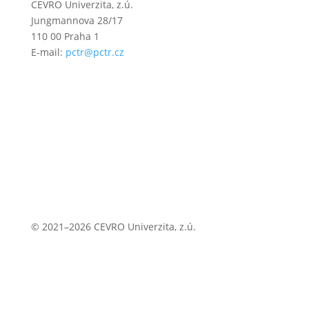
CEVRO Univerzita, z.ú.
Jungmannova 28/17
110 00 Praha 1
E-mail:
pctr@pctr.cz
© 2021–2026 CEVRO Univerzita, z.ú.
Zásady ochrany osobních údajů
Zásady cookies