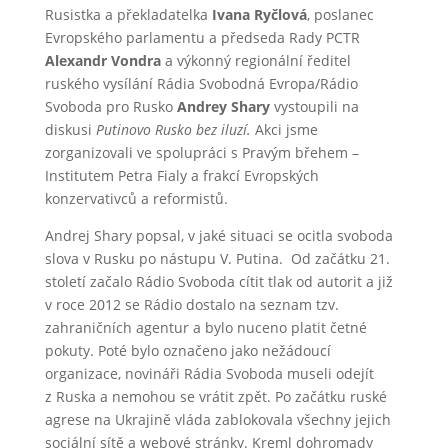
Rusistka a překladatelka
Ivana Ryčlová
, poslanec
Evropského parlamentu a předseda Rady PCTR
Alexandr Vondra
a výkonný regionální ředitel
ruského vysílání Rádia Svobodná Evropa/Rádio
Svoboda pro Rusko
Andrey Shary
vystoupili na
diskusi
Putinovo Rusko bez iluzí.
Akci jsme
zorganizovali ve spolupráci s Pravým břehem –
Institutem Petra Fialy a frakcí Evropských
konzervativců a reformistů.
Andrej Shary popsal, v jaké situaci se ocitla svoboda
slova v Rusku po nástupu V. Putina. Od začátku 21.
století začalo Rádio Svoboda cítit tlak od autorit a již
v roce 2012 se Rádio dostalo na seznam tzv.
zahraničních agentur a bylo nuceno platit četné
pokuty. Poté bylo označeno jako nežádoucí
organizace, novináři Rádia Svoboda museli odejít
z Ruska a nemohou se vrátit zpět. Po začátku ruské
agrese na Ukrajině vláda zablokovala všechny jejich
sociální sítě a webové stránky. Kreml dohromady