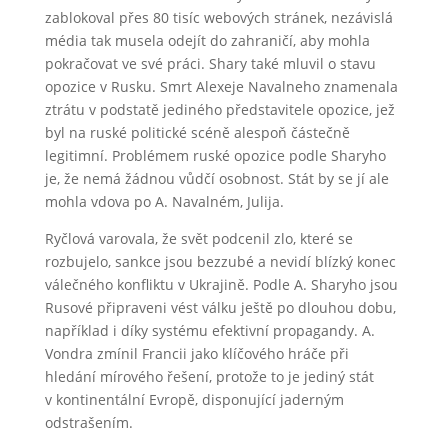
zablokoval přes 80 tisíc webových stránek, nezávislá
média tak musela odejít do zahraničí, aby mohla
pokračovat ve své práci. Shary také mluvil o stavu
opozice v Rusku. Smrt Alexeje Navalneho znamenala
ztrátu v podstatě jediného představitele opozice, jež
byl na ruské politické scéně alespoň částečně
legitimní. Problémem ruské opozice podle Sharyho
je, že nemá žádnou vůdčí osobnost. Stát by se jí ale
mohla vdova po A. Navalném, Julija.
Ryčlová varovala, že svět podcenil zlo, které se
rozbujelo, sankce jsou bezzubé a nevidí blízký konec
válečného konfliktu v Ukrajině. Podle A. Sharyho jsou
Rusové připraveni vést válku ještě po dlouhou dobu,
například i díky systému efektivní propagandy. A.
Vondra zmínil Francii jako klíčového hráče při
hledání mírového řešení, protože to je jediný stát
v kontinentální Evropě, disponující jaderným
odstrašením.