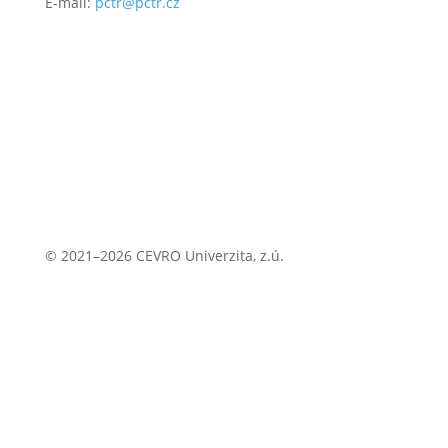
E-mail:
pctr@pctr.cz
© 2021–2026 CEVRO Univerzita, z.ú.
Zásady ochrany osobních údajů
Zásady cookies