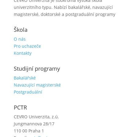
CEVRO Univerzita je soukromá vysoká škola
univerzitního typu. Nabízí bakalářské, navazující
magisterské, doktorské a postgraduální programy
Škola
O nás
Pro uchazeče
Kontakty
Studijní programy
Bakalářské
Navazující magisterské
Postgraduální
PCTR
CEVRO Univerzita, z.ú.
Jungmannova 28/17
110 00 Praha 1