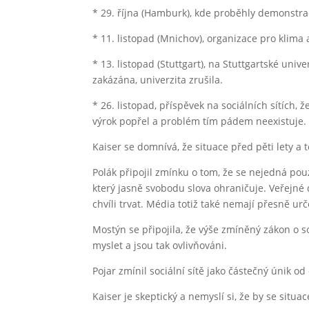
* 29. října (Hamburk), kde proběhly demonstra
* 11. listopad (Mnichov), organizace pro klima
* 13. listopad (Stuttgart), na Stuttgartské uni
zakázána, univerzita zrušila.
* 26. listopad, příspěvek na sociálních sítích,
výrok popřel a problém tím pádem neexistuje.
Kaiser se domnívá, že situace před pěti lety a
Polák připojil zmínku o tom, že se nejedná pouz
který jasně svobodu slova ohraničuje. Veřejné d
chvíli trvat. Média totiž také nemají přesně ur
Mostýn se připojila, že výše zmíněný zákon o soci
myslet a jsou tak ovlivňováni.
Pojar zmínil sociální sítě jako částečný únik 
Kaiser je skeptický a nemyslí si, že by se situac