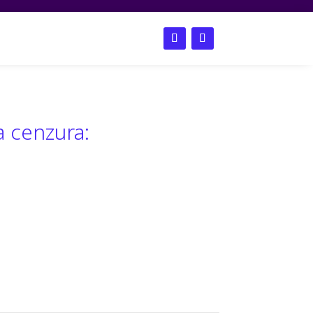
s
English
a cenzura: