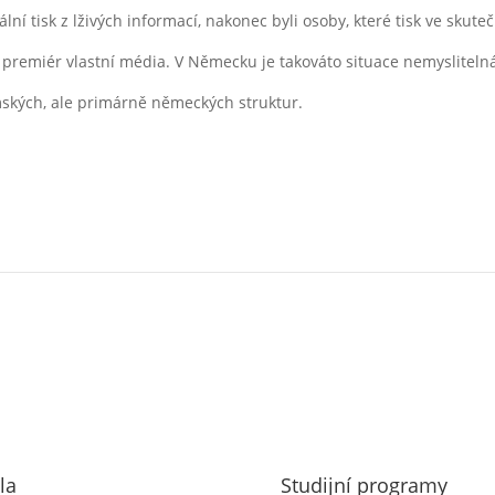
okální tisk z lživých informací, nakonec byli osoby, které tisk ve skut
premiér vlastní média. V Německu je takováto situace nemyslitelná
mských, ale primárně německých struktur.
la
Studijní programy