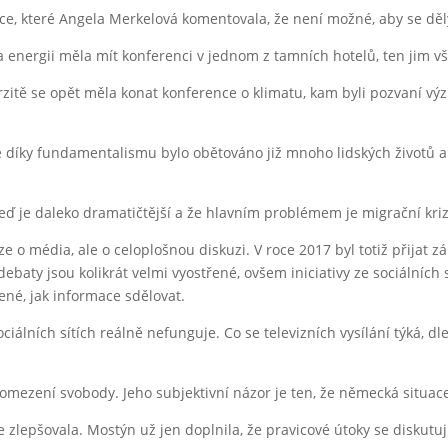
ce, které Angela Merkelová komentovala, že není možné, aby se děly
 a energii měla mít konferenci v jednom z tamních hotelů, ten jim v
verzitě se opět měla konat konference o klimatu, kam byli pozvaní v
 že díky fundamentalismu bylo obětováno již mnoho lidských životů a 
 teď je daleko dramatičtější a že hlavním problémem je migrační kri
e o média, ale o celoplošnou diskuzi. V roce 2017 byl totiž přijat z
ebaty jsou kolikrát velmi vyostřené, ovšem iniciativy ze sociálních s
čené, jak informace sdělovat.
álních sítích reálně nefunguje. Co se televizních vysílání týká, dle je
od omezení svobody. Jeho subjektivní názor je ten, že německá situa
e zlepšovala. Mostýn už jen doplnila, že pravicové útoky se diskutují 