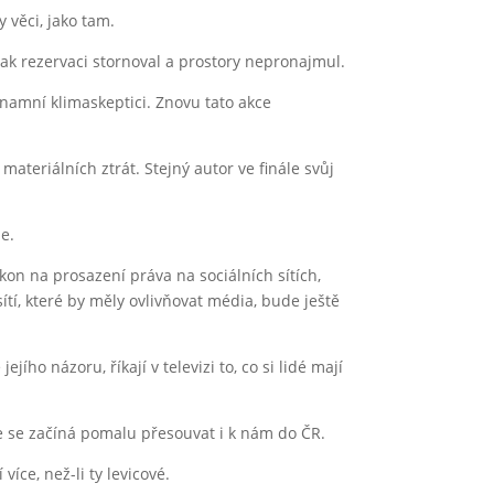
 věci, jako tam.
šak rezervaci stornoval a prostory nepronajmul.
ýznamní klimaskeptici. Znovu tato akce
materiálních ztrát. Stejný autor ve finále svůj
ze.
ákon na prosazení práva na sociálních sítích,
ítí, které by měly ovlivňovat média, bude ještě
jího názoru, říkají v televizi to, co si lidé mají
ce se začíná pomalu přesouvat i k nám do ČR.
více, než-li ty levicové.