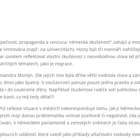
zpečnost, propaganda a cenzura: německá zkušenost" zahájil a mod
imitována (např. na univerzitách). Hosty byli tři novináři nahlížej
jar úvodem reflektovat vlastní zkušenost s nesvobodnou slova od př
trčitých tématech, jako je migrace.
exandra Mostýn. Dle jejích slov byla dříve větší svoboda slova a zá
o, dnes jako špatný. V současnosti panuje pouze jedna pravda a osta
á i do soukromé sféry. Například studentovi rodiče volí politickou 
bavit, co má tedy dělat?!
 Prý celková situace v médiích nekoresponduje tomu, jak ji Německo 
 jestli mají danou problematiku vnímat pozitivně či negativně, zda 
ačován. V německém parlamentě a zemských sněmech je řada stran, k
 jdoucích událostí, které uvedl jako příklady utlačování svobody slov