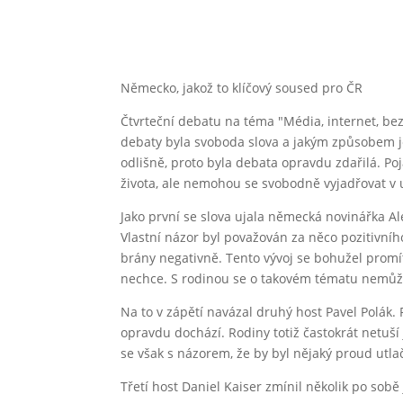
Německo, jakož to klíčový soused pro ČR
Čtvrteční debatu na téma "Média, internet, be
debaty byla svoboda slova a jakým způsobem je l
odlišně, proto byla debata opravdu zdařilá. Po
života, ale nemohou se svobodně vyjadřovat v u
Jako první se slova ujala německá novinářka Al
Vlastní názor byl považován za něco pozitivníh
brány negativně. Tento vývoj se bohužel promít
nechce. S rodinou se o takovém tématu nemůže 
Na to v zápětí navázal druhý host Pavel Polák.
opravdu dochází. Rodiny totiž častokrát netuší
se však s názorem, že by byl nějaký proud utl
Třetí host Daniel Kaiser zmínil několik po sobě