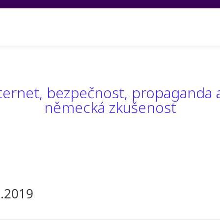
ekty
Média a publikace
Tým PCTR
Partneři
O ná
ternet, bezpečnost, propaganda 
německá zkušenost
1.2019