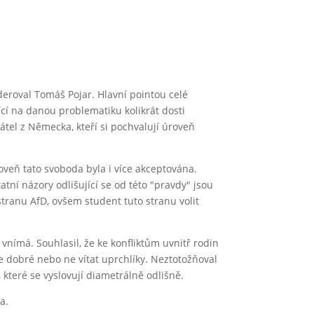
eroval Tomáš Pojar. Hlavní pointou celé
ící na danou problematiku kolikrát dosti
átel z Německa, kteří si pochvalují úroveň
roveň tato svoboda byla i více akceptována.
tní názory odlišující se od této "pravdy" jsou
stranu AfD, ovšem student tuto stranu volit
vnímá. Souhlasil, že ke konfliktům uvnitř rodin
je dobré nebo ne vítat uprchlíky. Neztotožňoval
teré se vyslovují diametrálně odlišně.
a.