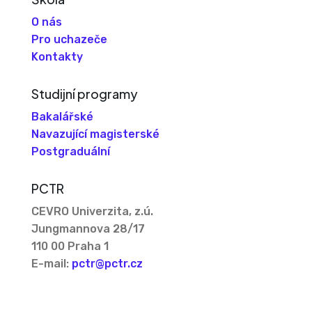
O nás
Pro uchazeče
Kontakty
Studijní programy
Bakalářské
Navazující magisterské
Postgraduální
PCTR
CEVRO Univerzita, z.ú.
Jungmannova 28/17
110 00 Praha 1
E-mail:
pctr@pctr.cz