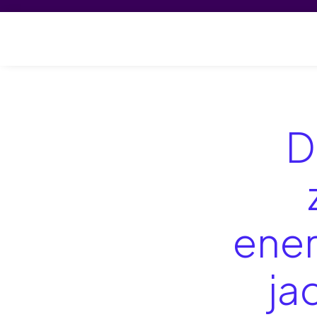
Akce a proj
D
ener
ja