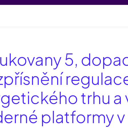
ekty
Média a publikace
Tým PCTR
Partneři
O ná
ukovany 5, dopa
zpřísnění regulac
getického trhu a 
derné platformy v