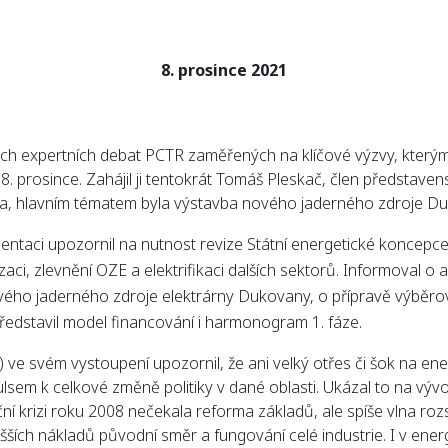
8. prosince 2021
ých expertních debat PCTR zaměřených na klíčové výzvy, kterým
8. prosince. Zahájil ji tentokrát Tomáš Pleskač, člen představen
ka, hlavním tématem byla výstavba nového jaderného zdroje D
entaci upozornil na nutnost revize Státní energetické koncepce
aci, zlevnění OZE a elektrifikaci dalších sektorů. Informoval o a
vého jaderného zdroje elektrárny Dukovany, o přípravě výběro
ředstavil model financování i harmonogram 1. fáze.
e svém vystoupení upozornil, že ani velký otřes či šok na ene
lsem k celkové změně politiky v dané oblasti. Ukázal to na vývo
ční krizi roku 2008 nečekala reforma základů, ale spíše vlna ro
yšších nákladů původní směr a fungování celé industrie. I v ene