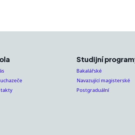
ola
Studijní program
ás
Bakalářské
 uchazeče
Navazující magisterské
takty
Postgraduální