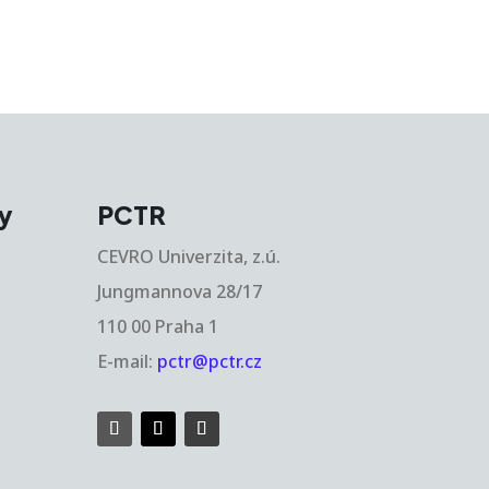
y
PCTR
CEVRO Univerzita, z.ú.
Jungmannova 28/17
110 00 Praha 1
E-mail:
pctr@pctr.cz