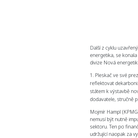
Další z cyklu uzavřen
energetika, se konala 
divize Nová energeti
Pleskač ve své prez
reflektovat dekarboniz
státem k výstavbě no
dodavatele, stručně p
Mojmír Hampl (KPMG) v
nemusí být nutně impu
sektoru. Ten po finan
udržující naopak za v