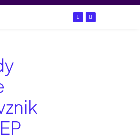
s
English
dy
e
vznik
 EP