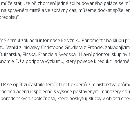
může stát, „že při zborcení jedné zdi budovaného paláce se m
 na správném místě a ve správný čas, můžeme dočkat spíše jen
předpisů“.
ně shrnul základní informace ke vzniku Parlamentního klubu pr
 Vznikl z iniciativy Christophe Grudlera z Francie, zakládajícím
Bulharska, Finska, Francie a Švédska. Hlavní prioritou skupiny
xonomie EU a podpora výzkumu, který povede k redukci jadern
TR se opět zúčastnilo téměř třicet expertů z ministerstva průmy
h vládních agentur společně s vysoce postavenými manažery s
poradenských společností, které poskytují služby v oblasti ener