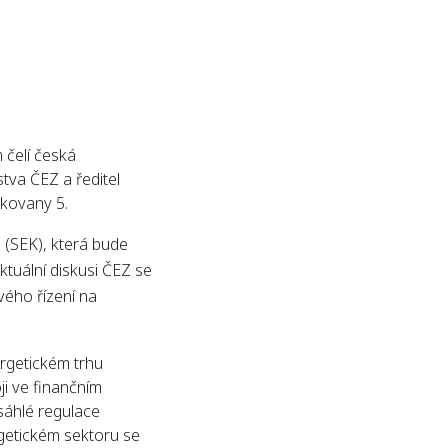
 čelí česká
stva ČEZ a ředitel
ukovany 5.
 (SEK), která bude
ktuální diskusi ČEZ se
vého řízení na
rgetickém trhu
ji ve finančním
zsáhlé regulace
rgetickém sektoru se