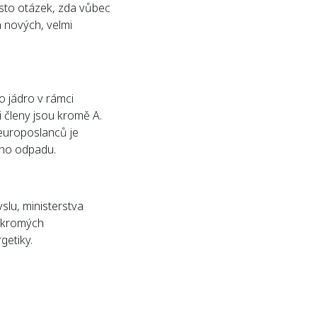
ísto otázek, zda vůbec
 nových, velmi
o jádro v rámci
i členy jsou kromě A.
 europoslanců je
ého odpadu.
slu, ministerstva
oukromých
getiky.